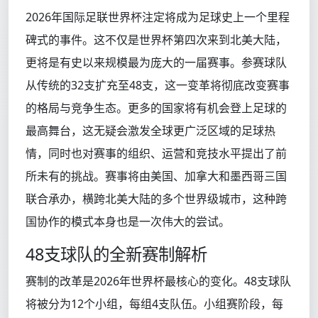
2026年国际足联世界杯注定将成为足球史上一个里程
碑式的事件。这不仅是世界杯第四次来到北美大陆，
更将是有史以来规模最为庞大的一届赛事。参赛球队
从传统的32支扩充至48支，这一变革将彻底改变赛事
的格局与竞争生态。更多的国家将有机会登上足球的
最高舞台，这无疑会激发全球更广泛区域的足球热
情，同时也对赛事的组织、运营和竞技水平提出了前
所未有的挑战。赛事将由美国、加拿大和墨西哥三国
联合承办，横跨北美大陆的多个世界级城市，这种跨
国协作的模式本身也是一次伟大的尝试。
48支球队的全新赛制解析
赛制的改革是2026年世界杯最核心的变化。48支球队
将被分为12个小组，每组4支队伍。小组赛阶段，每