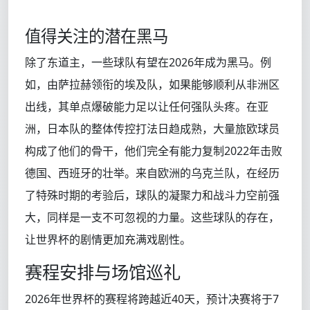
值得关注的潜在黑马
除了东道主，一些球队有望在2026年成为黑马。例
如，由萨拉赫领衔的埃及队，如果能够顺利从非洲区
出线，其单点爆破能力足以让任何强队头疼。在亚
洲，日本队的整体传控打法日趋成熟，大量旅欧球员
构成了他们的骨干，他们完全有能力复制2022年击败
德国、西班牙的壮举。来自欧洲的乌克兰队，在经历
了特殊时期的考验后，球队的凝聚力和战斗力空前强
大，同样是一支不可忽视的力量。这些球队的存在，
让世界杯的剧情更加充满戏剧性。
赛程安排与场馆巡礼
2026年世界杯的赛程将跨越近40天，预计决赛将于7