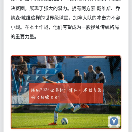
决赛圈，展现了强大的潜力。拥有阿方索·戴维斯、乔
纳森·戴维这样的世界级球星，加拿大队的冲击力不容
小觑。在本土作战，他们有望成为一股搅乱传统格局
的重要力量。