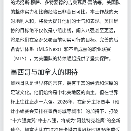
的尤努斯·穆萨、多特蒙德的吉奥瓦尼·雷纳等，美国队
的整体实力和比赛经验已非昔日可比。本土作战的天
时地利人和，将极大提升他们的士气和表现。美国足
协的目标绝不仅仅是小组出线，闯入八强甚至更远，
将是他们在家乡父老面前切实可行的目标。完善的后
备青训体系（MLS Next）和不断成熟的职业联赛
（MLS），为美国队的持续崛起提供了坚实保障。
墨西哥与加拿大的期待
墨西哥队是世界杯的常客，拥有丰富的经验和深厚的
足球文化。他们始终是中北美地区的霸主，但在世界
杯上往往止步十六强。2026年，在部分主场赛事（预
计小组赛会安排在墨西哥城等城市）的加持下，打破
“十六强魔咒”冲击八强，将成为“阿兹特克雄鹰”的全新
使命。加拿大队在2022年卡塔尔世界杯时隔36年重返