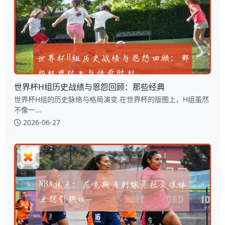
世界杯H组历史战绩与恩怨回顾：那些经典
世界杯H组的历史脉络与格局演变 在世界杯的版图上，H组虽然
不像一...
2026-06-27