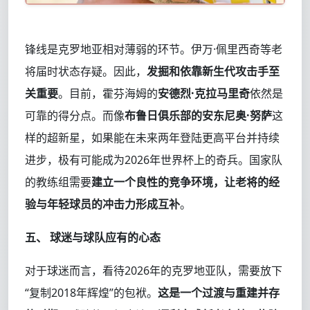
锋线是克罗地亚相对薄弱的环节。伊万·佩里西奇等老
将届时状态存疑。因此，
发掘和依靠新生代攻击手至
关重要
。目前，霍芬海姆的
安德烈·克拉马里奇
依然是
可靠的得分点。而像
布鲁日俱乐部的安东尼奥·努萨
这
样的超新星，如果能在未来两年登陆更高平台并持续
进步，极有可能成为2026年世界杯上的奇兵。国家队
的教练组需要
建立一个良性的竞争环境，让老将的经
验与年轻球员的冲击力形成互补
。
五、 球迷与球队应有的心态
对于球迷而言，看待2026年的克罗地亚队，需要放下
“复制2018年辉煌”的包袱。
这是一个过渡与重建并存