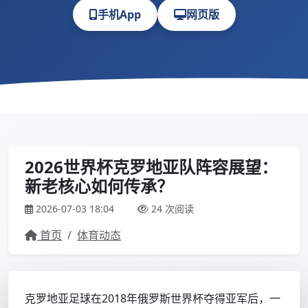
手机App
网页版
2026世界杯克罗地亚队阵容展望：
新老核心如何传承？
2026-07-03 18:04
24 次阅读
首页
/
体育动态
克罗地亚足球在2018年俄罗斯世界杯夺得亚军后，一