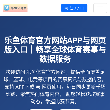
注册入口
乐鱼体育官方网站
APP与网页
版入口｜畅享全球体育赛事与
数据服务
欢迎访问
乐鱼体育官方网站
，提供全面覆盖足
球、篮球、电竞等项目的赛事资讯与数据内容，
支持
APP下载
与
网页使用
，每日同步更新千场
比赛，聚焦热门体育内容， 助您轻松获取赛事
动态，掌握比赛节奏。