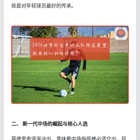
就是对年轻球员最好的传承。
二、 新一代中场的崛起与核心人选
莫德里奇逐渐淡出，意味着中场指挥棒必须交出。目