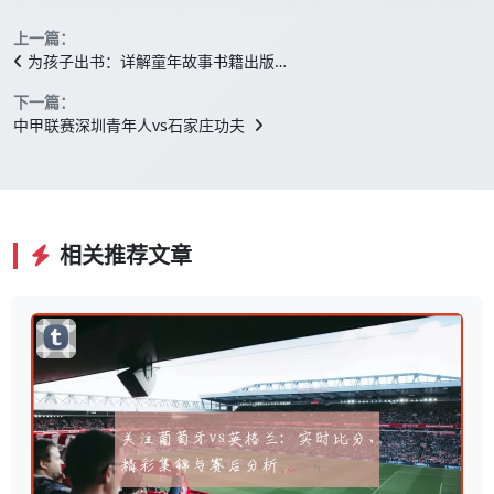
上一篇：
为孩子出书：详解童年故事书籍出版…
下一篇：
中甲联赛深圳青年人vs石家庄功夫
相关推荐文章