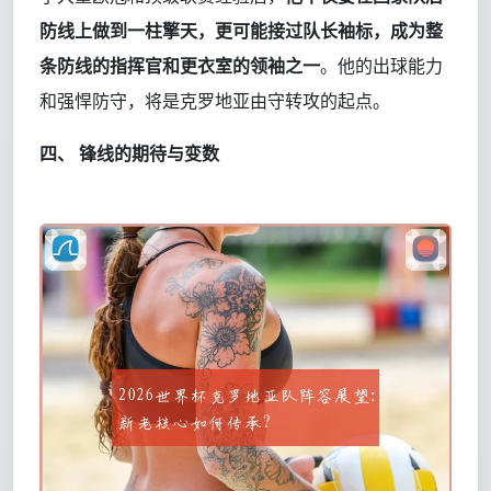
防线上做到一柱擎天，更可能接过队长袖标，成为整
条防线的指挥官和更衣室的领袖之一
。他的出球能力
和强悍防守，将是克罗地亚由守转攻的起点。
四、 锋线的期待与变数